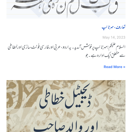
تعارف، مہر ٹائپ
May 14, 2023
السلاݣݣم ݣݣݣݣݣݣݣݣݣݣݣݣݣݣݣݣݣݣݣݣݣعلیکم ! مہر ݣݣݣٹاݣݣݣئپ ݣݣپر ݣݣݣݣݣݣݣݣݣخوݣݣݣشـ ݣݣݣݣݣݣآݣݣݣمدید ۔ یہ ݣݣݣݣاردو، عربی اور فارݣݣݣݣݣݣݣݣݣسی ݣݣݣݣفوݣݣݣݣݣݣنٹ سازݣݣی ݣݣاور ݣݣݣݣݣݣخطاݣݣݣݣطی
سے ݣݣݣݣݣݣݣݣݣݣݣݣݣݣݣݣݣݣݣݣݣݣݣݣݣݣݣمتعلق ݣݣایک ادارہ ہے ݣݣ۔ ݣݣݣݣݣجو
Read More »