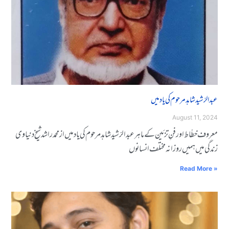
عبدالرّشید شاہد مرحوم کی یاد میں
August 11, 2024
معروف خطّاط اور فنِ تزئین کے ماہر عبدالرّشید شاہد مرحوم کی یاد میں از محمد راشد شیخ دنیاوی
زندگی میں ہمیں روزانہ مختلف انسانوں
Read More »