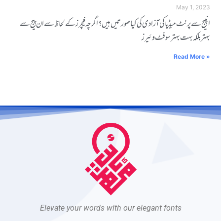
May 1, 2023
انپیج سے پرنٹ میڈیا کی آزادی کی کیا صورتیں ہیں ؟ اگرچہ فیچرز کے لحاظ سے ان پیج سے
بہتر بلکہ بہت بہتر سوفٹ وئیرز
Read More »
Elevate your words with our elegant fonts