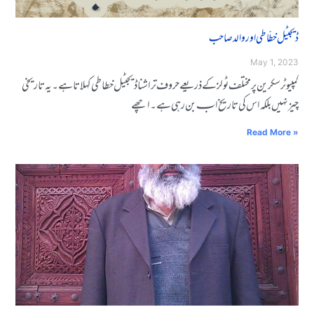
ڈیجیٹل خطّاطی اور والد صاحب
May 1, 2023
کمپیوݣݣٹر ݣݣݣݣݣݣݣݣسکرین ݣݣپرݣݣݣݣݣݣݣݣݣݣݣݣݣݣݣݣمختلف ݣݣݣݣݣݣٹوݣݣݣلز کے ذرݣݣیعے ݣݣݣݣݣݣݣݣݣݣحروف ݣݣݣتراشنا ڈیجیٹل ݣݣݣخطاݣݣݣݣطی ݣݣݣݣݣݣکہلاتا ہے۔ ݣݣݣݣیہ ݣݣݣݣݣݣݣݣݣتارݣݣݣݣݣݣیخی
چیز ݣݣݣݣݣنہیں ݣݣبلکہ ݣݣݣݣاس کی ݣݣݣتاریخ ابـ ݣݣݣݣݣݣݣݣݣبن ݣݣرہی ہے۔ ݣݣݣݣاݣݣچھے
Read More »