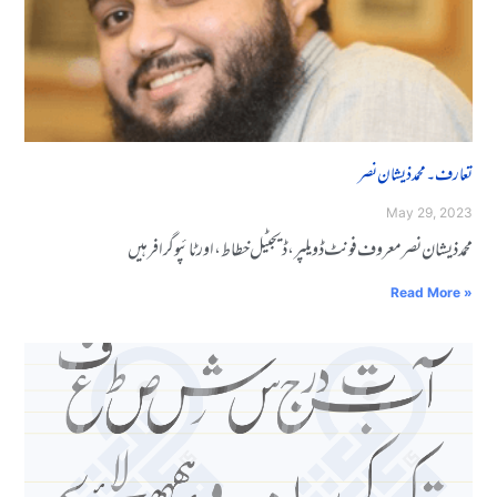
تعارف۔ محمد ذیشان نصر
May 29, 2023
محمد ذیشان نصر معروف فونٹ ڈویلپر، ڈیجیٹل خطاط، اور ٹائپوگرافر ہیں
Read More »