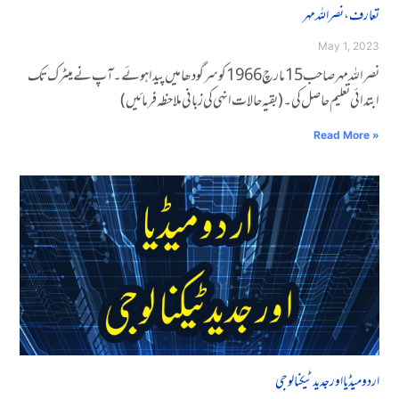
تعارف، نصراللہ مہر
May 1, 2023
نصراللہ مہر صاحب 15 مارچ 1966 کو سرگودھا میں پیدا ہوئے۔آپ نے میٹرک تک
ابتدائی تعلیم حاصل کی۔(بقیہ حالات انہی کی زبانی ملاحظہ فرمائیں )
Read More »
اردو میڈیا اور جدید ٹیکنالوجی