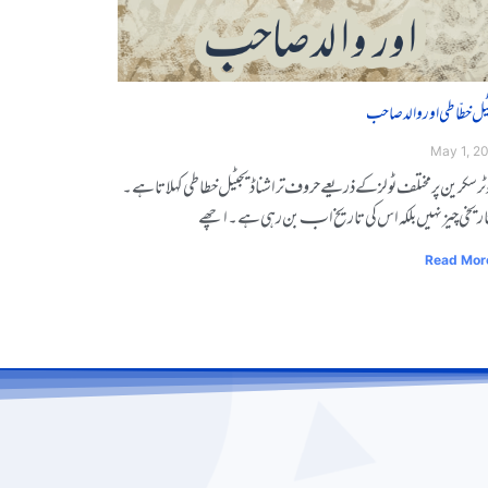
ٹل خطّاطی اور والد صاحب
May 1, 2
ٹر ݣݣݣݣݣݣݣݣسکرین ݣݣپرݣݣݣݣݣݣݣݣݣݣݣݣݣݣݣݣمختلف ݣݣݣݣݣݣٹوݣݣݣلز کے ذرݣݣیعے ݣݣݣݣݣݣݣݣݣݣحروف ݣݣݣتراشنا ڈیجیٹل ݣݣݣخطاݣݣݣݣطی ݣݣݣݣݣݣکہلاتا ہے۔
 ݣݣݣݣݣݣݣݣݣتارݣݣݣݣݣݣیخی چیز ݣݣݣݣݣنہیں ݣݣبلکہ ݣݣݣݣاس کی ݣݣݣتاریخ ابـ ݣݣݣݣݣݣݣݣݣبن ݣݣرہی ہے۔ ݣݣݣݣاݣݣچھے
Read Mor