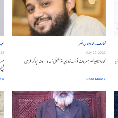
تعارف۔ محمد ذیشان نصر
عبدا
024
May 29, 2023
زݣݣی
محمد ذیشان نصر معروف فونٹ ڈویلپر، ڈیجیٹل خطاط، اور ٹائپوگرافر ہیں
معرو
شیخ 
e »
Read More »