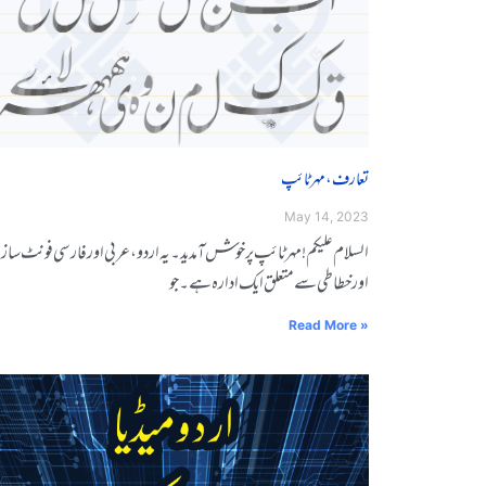
تعارف، مہر ٹائپ
May 14, 2023
السلاݣݣم ݣݣݣݣݣݣݣݣݣݣݣݣݣݣݣݣݣݣݣݣݣعلیکم ! مہر ݣݣݣٹاݣݣݣئپ ݣݣپر ݣݣݣݣݣݣݣݣݣخوݣݣݣشـ ݣݣݣݣݣݣآݣݣݣمدید ۔ یہ ݣݣݣݣاردو، عربی اور فارݣݣݣݣݣݣݣݣݣسی ݣݣݣݣفوݣݣݣݣݣݣنٹ سا
ݣݣاور ݣݣݣݣݣݣخطاݣݣݣݣطی سے ݣݣݣݣݣݣݣݣݣݣݣݣݣݣݣݣݣݣݣݣݣݣݣݣݣݣݣمتعلق ݣݣایک ادارہ ہے ݣݣ۔ ݣݣݣݣݣجو
Read More »