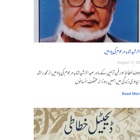
لرّشید شاہد مرحوم کی یاد میں
August 11, 2
ف خطّاط اور فنِ تزئین کے ماہر عبدالرّشید شاہد مرحوم کی یاد میں از محمد راشد
دنیاوی زندگی میں ہمیں روزانہ مختلف انسانوں
Read Mor