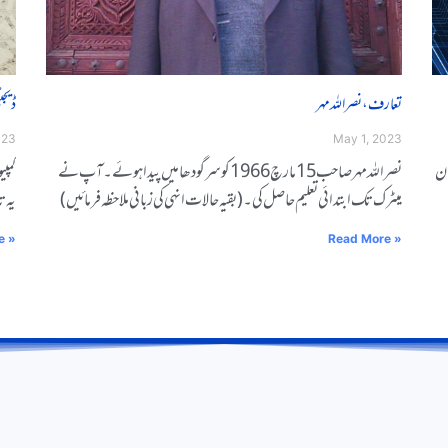
تعارف، نصراللہ مہر
ڈیجی
023
May 1, 2023
ان
نصراللہ مہر صاحب 15 مارچ 1966 کو سرگودھا میں پیدا ہوئے۔آپ نے
کمپیوݣݣ
میٹرک تک ابتدائی تعلیم حاصل کی۔(بقیہ حالات انہی کی زبانی ملاحظہ فرمائیں )
ݣݣݣݣیہ
e »
Read More »