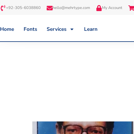
+92-305-6038860
hello@mehrtype.com
My Account
Home
Fonts
Services
Learn