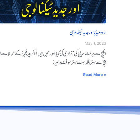
اردو میڈیا اور جدید ٹیکنالوجی
May 1, 2023
انپیج سے پرنٹ میڈیا کی آزادی کی کیا صورتیں ہیں ؟ اگرچہ فیچرز کے لحاظ سے 
پیج سے بہتر بلکہ بہت بہتر سوفٹ وئیرز
Read More »