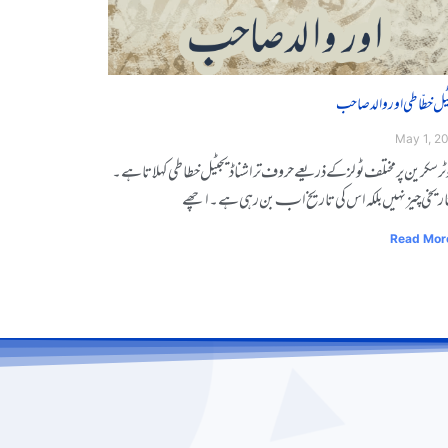
ٹل خطّاطی اور والد صاحب
May 1, 2
ٹر ݣݣݣݣݣݣݣݣسکرین ݣݣپرݣݣݣݣݣݣݣݣݣݣݣݣݣݣݣݣمختلف ݣݣݣݣݣݣٹوݣݣݣلز کے ذرݣݣیعے ݣݣݣݣݣݣݣݣݣݣحروف ݣݣݣتراشنا ڈیجیٹل ݣݣݣخطاݣݣݣݣطی ݣݣݣݣݣݣکہلاتا ہے۔
 ݣݣݣݣݣݣݣݣݣتارݣݣݣݣݣݣیخی چیز ݣݣݣݣݣنہیں ݣݣبلکہ ݣݣݣݣاس کی ݣݣݣتاریخ ابـ ݣݣݣݣݣݣݣݣݣبن ݣݣرہی ہے۔ ݣݣݣݣاݣݣچھے
Read Mor