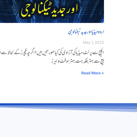
اردو میڈیا اور جدید ٹیکنالوجی
May 1, 2023
انپیج سے پرنٹ میڈیا کی آزادی کی کیا صورتیں ہیں ؟ اگرچہ فیچرز کے لحاظ سے 
پیج سے بہتر بلکہ بہت بہتر سوفٹ وئیرز
Read More »