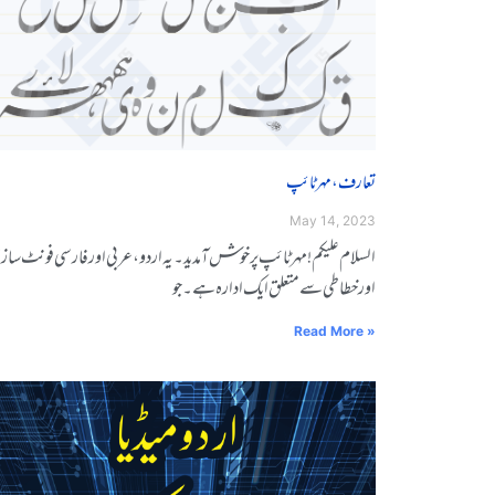
تعارف، مہر ٹائپ
May 14, 2023
السلاݣݣم ݣݣݣݣݣݣݣݣݣݣݣݣݣݣݣݣݣݣݣݣݣعلیکم ! مہر ݣݣݣٹاݣݣݣئپ ݣݣپر ݣݣݣݣݣݣݣݣݣخوݣݣݣشـ ݣݣݣݣݣݣآݣݣݣمدید ۔ یہ ݣݣݣݣاردو، عربی اور فارݣݣݣݣݣݣݣݣݣسی ݣݣݣݣفوݣݣݣݣݣݣنٹ سا
ݣݣاور ݣݣݣݣݣݣخطاݣݣݣݣطی سے ݣݣݣݣݣݣݣݣݣݣݣݣݣݣݣݣݣݣݣݣݣݣݣݣݣݣݣمتعلق ݣݣایک ادارہ ہے ݣݣ۔ ݣݣݣݣݣجو
Read More »