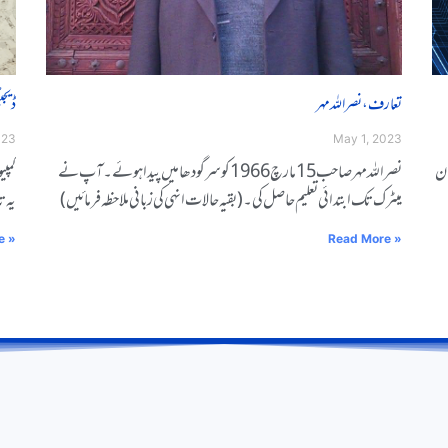
تعارف، نصراللہ مہر
ڈیجی
023
May 1, 2023
ان
نصراللہ مہر صاحب 15 مارچ 1966 کو سرگودھا میں پیدا ہوئے۔آپ نے
کمپیوݣݣ
میٹرک تک ابتدائی تعلیم حاصل کی۔(بقیہ حالات انہی کی زبانی ملاحظہ فرمائیں )
ݣݣݣݣیہ
e »
Read More »