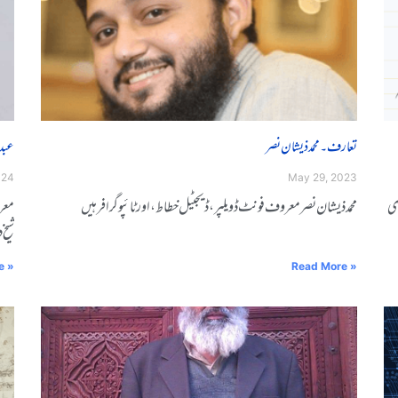
تعارف۔ محمد ذیشان نصر
عبدا
024
May 29, 2023
زݣݣی
محمد ذیشان نصر معروف فونٹ ڈویلپر، ڈیجیٹل خطاط، اور ٹائپوگرافر ہیں
معرو
شیخ 
e »
Read More »