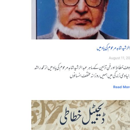
لرّشید شاہد مرحوم کی یاد میں
August 11, 2
ف خطّاط اور فنِ تزئین کے ماہر عبدالرّشید شاہد مرحوم کی یاد میں از محمد راشد
دنیاوی زندگی میں ہمیں روزانہ مختلف انسانوں
Read Mor