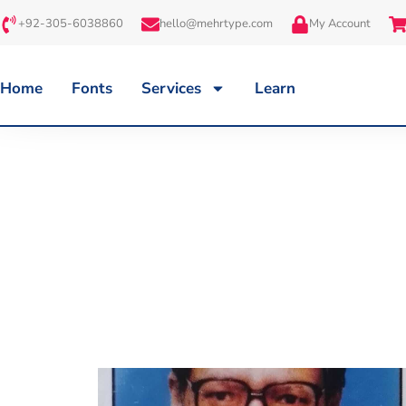
+92-305-6038860
hello@mehrtype.com
My Account
Home
Fonts
Services
Learn